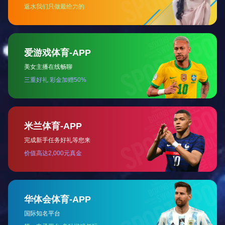
入,星空登录入
口,星空手机版,
星空押注,星空
投注,星空赛事,
产品展示
产品展示
星空体育,星空
PRODUCT
体育官网,星空
当前位置：
网站星
体育网站,星空
工艺示意图
体育官方网站,
星空在线官网,星空
星空手机版,星
放血烫毛类
空买
官网,星空体育网站,星空
球,xingkong.com,xingkong,xkty,xingkong.com,xingkong,
刮毛剥皮类
网,星空电子网站,
星空电子,星空
不
电子官网,星空
机官方网站,星空手
提升解剖类
电子网站,星空