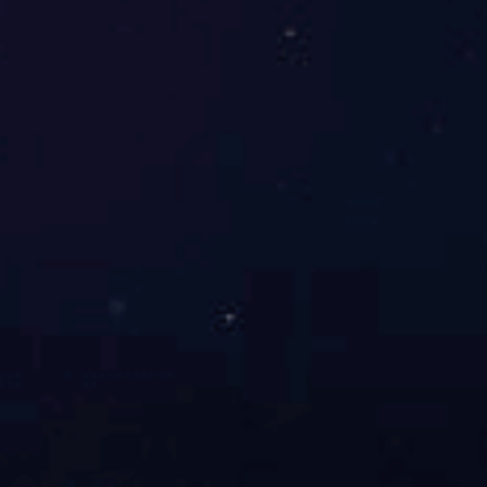
三滴水社区阳明路
在线咨询