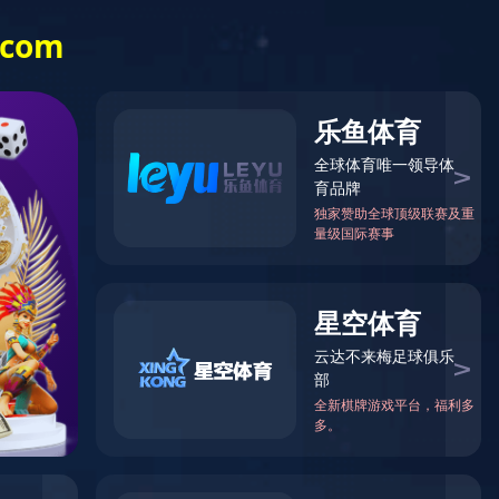
官方,星空网站,星空注册,星空网页
上官网,星空登录,星空登入,星空
星空体育官网,星空体育网站,星空
ingkong.com,xingkong,星空
星空手机登录,星空手机官网,星空
官方网站,星空手机网页版,星空电