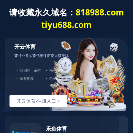
星空平台,星空app官网,星空
app,星空官方网站,星空官网,星
空官方,星空网站,星空注册,星空
网页版,星空在线,星空线上平台,
星空在线官网,星空在线平台,星
空线上官网,星空登录,星空登入,
星空登录入口,星空手机版,星空
押注,星空投注,星空赛事,星空体
育,星空体育官网,星空体育网站,