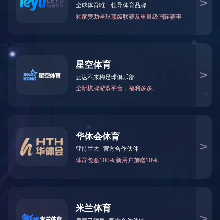
星空体育官方网站,星空手机版,
星空买
球,xingkong.com,xingkong,xkty
星空电子,星空电子官网,星空电
子网站,星空电子官方网站,星空
手机,星空手机登录,星空手机官
网,星空手机app,星空手机在线,
星空手机网站,星空手机官方,星
空手机官方网站,星空手机网页