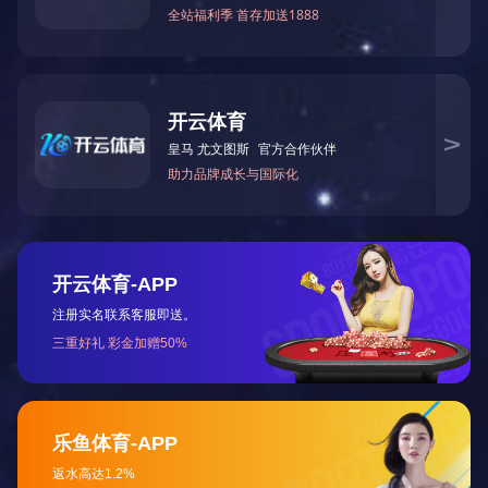
网站星空平台,
星空官方站登
产品展示
厂房环境
PRODUCT
WORKSHOP
星空app官网,
录入口-星空网
星空app,星空
（中国）
COMPANY
官方网站,星空
官网,星空官方,
星空网站,星空
注册,星空网页
版,星空在线,星
空线上平台,星
空在线官网,星
空在线平台,星
空线上官网,星
在线咨询
空登录,星空登