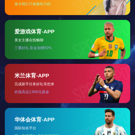
入,星空登录入
扫一扫
口,星空手机版,
星空押注,星空
投注,星空赛事,
平板穿挡
产品展示
星空体育,星空
PRODUCT
体育官网,星空
当前位置：
网站星
体育网站,星空
工艺示意图
体育官方网站,
星空在线官网,星空
星空手机版,星
放血烫毛类
空买
官网,星空体育网站,星空
球,xingkong.com,xingkong,xkty,xingkong.com,xingkong,
刮毛剥皮类
网,星空电子网站,
星空电子,星空
平板
电子官网,星空
机官方网站,星空手
提升解剖类
电子网站,星空