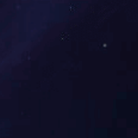
单级螺旋...
螺旋刮毛...
双级刮毛...
150型...
200型...
300型...
预剥输送...
提升解剖类
放
地式同步...
不锈钢清...
红白脏同...
平板穿挡...
解剖输送...
提升机
开边存肉类
开边牵引...
桥式开边...
手推轨道
零部件类