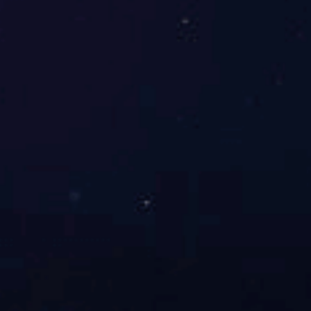
屏
小件类
清洗类
毛猪清洗...
冲淋装置
燎毛炉
抛光机
单级螺