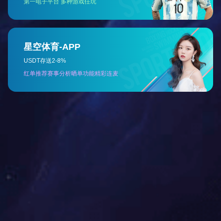
电子官方网站,
星空手机,星空
产品展示
产品展示
手机登录,星空
PRODUCT
手机官网,星空
手机app,星空
手机在线,星空
工艺示意图
手机网站,星空
手机官方,星空
放血烫毛类
手机官方网站,
星空手机网页
卧式放血...
不锈钢烫...
活挂输送...
版,星空电子体
放血线
沥血池
三点麻
生猪屠
育,星空电子平
运河烫
台
INDEX
刮毛剥皮类