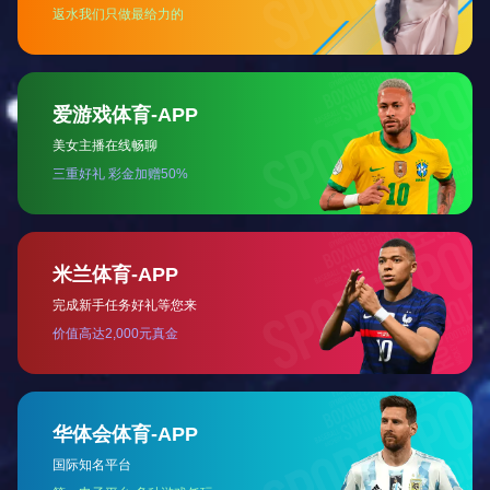
入,星空登录入
口,星空手机版,
星空押注,星空
投注,星空赛事,
星空体育,星空
体育官网,星空
体育网站,星空
搜索关键词：星空官方站登录入口-星空网（中国） ,湖南卧式放
体育官方网站,
星空手机版,星
空买
球,xingkong.com,xingkong,xkty,xingkong.com,xingkong,
星空电子,星空
电子官网,星空
电子网站,星空