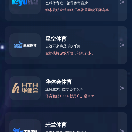
星空体育官方网站,星空手机版,
星空买
球,xingkong.com,xingkong,xkty
星空电子,星空电子官网,星空电
子网站,星空电子官方网站,星空
手机,星空手机登录,星空手机官
网,星空手机app,星空手机在线,
星空手机网站,星空手机官方,星
空手机官方网站,星空手机网页