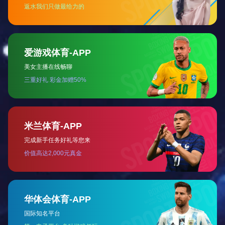
入,星空登录入
口,星空手机版,
星空押注,星空
投注,星空赛事,
屠宰车间
厂房环境
星空体育,星空
WORKSHOP
体育官网,星空
当前位置：
网站星
体育网站,星空
厂房环境
体育官方网站,
星空在线官网,星空
星空手机版,星
生产车间
空买
官网,星空体育网站,星空
球,xingkong.com,xingkong,xkty,xingkong.com,xingkong,
屠宰车间
网,星空电子网站,
星空电子,星空
电子官网,星空
机官方网站,星空手
电子网站,星空