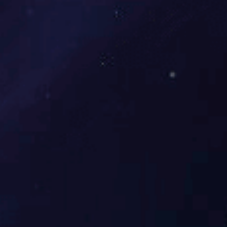
网 址:hldjp.com
地 址: 湖南省常德市鼎城区郭家铺街道
三滴水社区阳明路