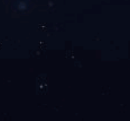
共
1
页
页
次:
1/1
页
星空平台,星空
星空官方,星空
线上平台,星
空登录,星空登
空投注,星空赛
星空
球,xingkong.co
星空电子,星
站,星空手机,
星空手机在线
方网站,星
上