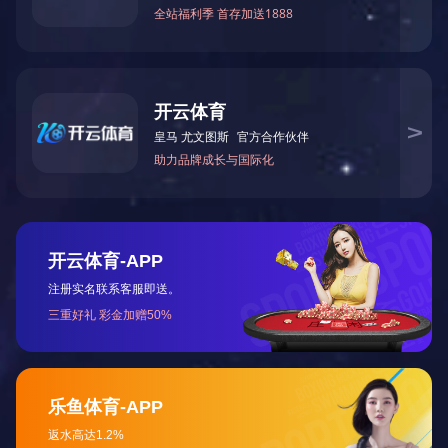
网站星空平台,
星空官方站登
产品展示
厂房环境
PRODUCT
WORKSHOP
星空app官网,
录入口-星空网
星空app,星空
（中国）
COMPANY
官方网站,星空
官网,星空官方,
星空网站,星空
注册,星空网页
版,星空在线,星
空线上平台,星
空在线官网,星
空在线平台,星
空线上官网,星
空登录,星空登