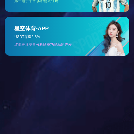
电子官方网站,
联系我们
星空手机,星空
在线咨询
CONTACT
手机登录,星空
星空官方站登录入口-星空网（中
手机官网,星空
扫一扫
国）
手机app,星空
电话：0736－2780180
手机在线,星空
肖义广(
)：13717301423
法人代表
手机网站,星空
龙战银（常务副总）：13822608126
手机官方,星空
杨龙（技术顾问）：13549792132
手机官方网站,
彭丽平(销售、技术经理)：
星空手机网页
15607360090 13873667330
朱 超(业务经理)：15367791692
版,星空电子体
13974283639
育,星空电子平
康建平(业务经理)：13360352756
台
杨 波(业务经理)：13923875635
INDEX
彭 建(业务经理)：13507366603