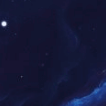
生猪屠宰工艺示意图
牛羊屠宰工艺示