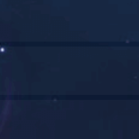
官网,星空官方,星空网站,星空注册,星空网页版,星空在线,星空线上平台,星
网,星空体育网站,星空体育官方网站,星空手机版,星空买球,xingkong.com,xi
星空手机登录,星空手机官网,星空手机app,星空手机在线,星空手机网站,
主要经营星空官方站登录入口-星空网（中国
造及销售
生猪屠宰加工;猪肉批发及销售
房环境
荣誉资质
案例展示
企业优势
KSHOP
HONOR
CASE
ADVANTAGE
服务
PROM