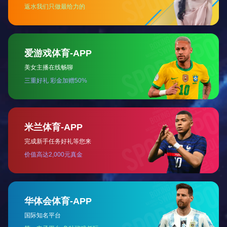
入,星空登录入
扫一扫
口,星空手机版,
星空押注,星空
投注,星空赛事,
工艺示意
产品展示
星空体育,星空
PRODUCT
体育官网,星空
当前位置：
网站星
体育网站,星空
工艺示意图
体育官方网站,
星空在线官网,星空
星空手机版,星
放血烫毛类
空买
官网,星空体育网站,星空
球,xingkong.com,xingkong,xkty,xingkong.com,xingkong,
刮毛剥皮类
网,星空电子网站,
星空电子,星空
生猪屠
电子官网,星空
机官方网站,星空手
提升解剖类
电子网站,星空