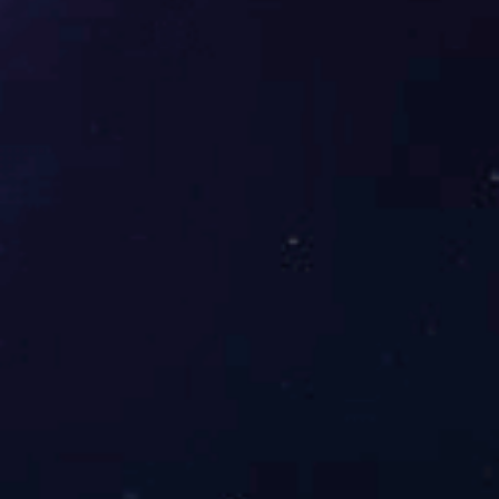
CONTACT
星空平台,星空
星空官方,星空
星空官方站登录入口-星空网（中
线上平台,星
国）
空登录,星空登
电话：0736－2780180
空投注,星空赛
肖义广(
)：13717301423
法人代表
星空
球,xingkong.co
龙战银（常务副总）：13822608126
星空电子,星
杨龙（技术顾问）：13549792132
站,星空手机,
彭丽平(销售、技术经理)：
星空手机在线
15607360090 13873667330
方网站,星
朱 超(业务经理)：15367791692
上
13974283639
一
康建平(业务经理)：13360352756
页
杨 波(业务经理)：13923875635
1
下
彭 建(业务经理)：13507366603
一
网 址:hldjp.com
页
地 址: 湖南省常德市鼎城区郭家铺街道