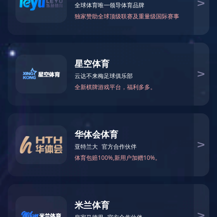
星空体育官方网站,星空手机版,
星空买
球,xingkong.com,xingkong,xkty
星空电子,星空电子官网,星空电
子网站,星空电子官方网站,星空
手机,星空手机登录,星空手机官
网,星空手机app,星空手机在线,
星空手机网站,星空手机官方,星
空手机官方网站,星空手机网页