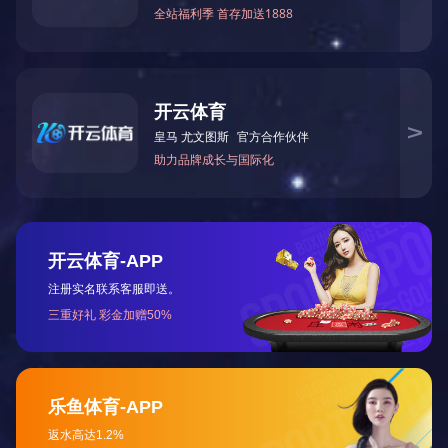
网站星空平台,
星空官方站登
产品展示
厂房环境
PRODUCT
WORKSHOP
星空app官网,
录入口-星空网
星空app,星空
（中国）
COMPANY
官方网站,星空
官网,星空官方,
星空网站,星空
注册,星空网页
版,星空在线,星
空线上平台,星
空在线官网,星
空在线平台,星
空线上官网,星
在线咨询
空登录,星空登