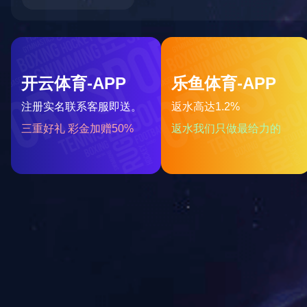
官网,星空官方,
星空网站,星空
注册,星空网页
版,星空在线,星
空线上平台,星
空在线官网,星
空在线平台,星
空线上官网,星
空登录,星空登
入,星空登录入
口,星空手机版,
星空押注,星空
投注,星空赛事,
工
产品展示
星空体育,星空
PRODUCT