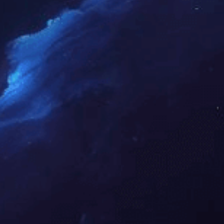
官方,星空网站,星空注册,星空网页版,星空在线,星空线上平台,
空手机版,星空押注,星空投注,星空赛事,星空体育,星空体育
在线咨询
xkty,xingkong.com,xingkong,星空电子,星空电子官
扫一扫
机app,星空手机在线,星空手机网站,星空手机官方,星空手
图