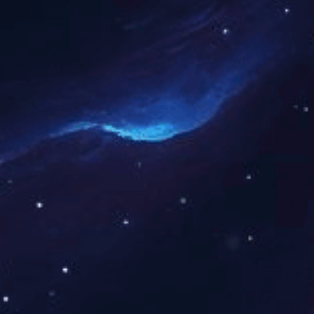
清洗类
手机在线,星空
手机网站,星空
附属类
手机官方,星空
手机官方网站,
牛羊类
星空手机网页
版,星空电子体
生
育,星空电子平
台
联系我们
INDEX
详
CONTACT
星
星空官方站登录入口-星空网（中
（
国）
电话：0736－2780180
肖义广(
)：13717301423
法人代表
龙战银（常务副总）：13822608126