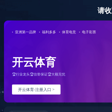
星空平台,星空app官网,星空a
版,星空在线,星空线上平台,星
登录入口,星空手机版,星空押注
体育官方网站,星空手机版,星空买球,xingk
电子,星空电子官网,星空电子网
手机app,星空手机在线,星空
子体育,星空电子平台
欢迎光临星空官方站登录入口-星空网（中国） 官网！
收藏网站