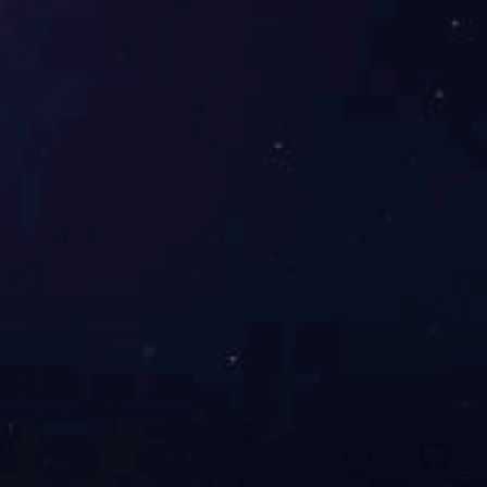
,星空官网,星空官方,星空网站,星空注册,星空网页版,星空在线,星