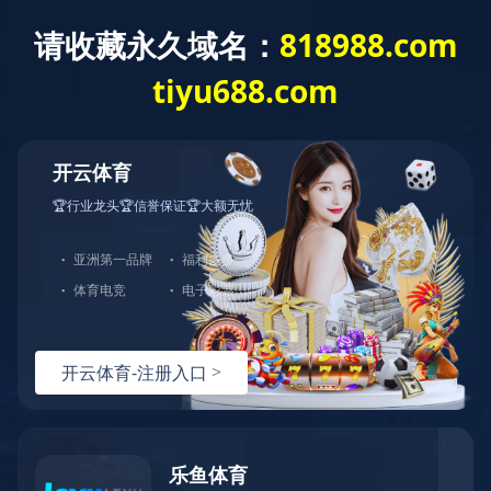
星空平台,星空app官网,星空
app,星空官方网站,星空官网,星
空官方,星空网站,星空注册,星空
网页版,星空在线,星空线上平台,
星空在线官网,星空在线平台,星
空线上官网,星空登录,星空登入,
星空登录入口,星空手机版,星空
押注,星空投注,星空赛事,星空体
育,星空体育官网,星空体育网站,