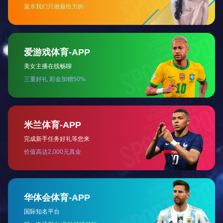
入,星空登录入
口,星空手机版,
星空押注,星空
投注,星空赛事,
荣誉资质
荣誉资质
星空体育,星空
HONOR
体育官网,星空
当前位置：
网站星
体育网站,星空
荣誉资质
体育官方网站,
星空在线官网,星空
星空手机版,星
空买
官网,星空体育网站,星空
球,xingkong.com,xingkong,xkty,xingkong.com,xingkong,
联系我们
网,星空电子网站,
星空电子,星空
CONTACT
电子官网,星空
星空官方站登录入口-星空网（中
机官方网站,星空手
电子网站,星空