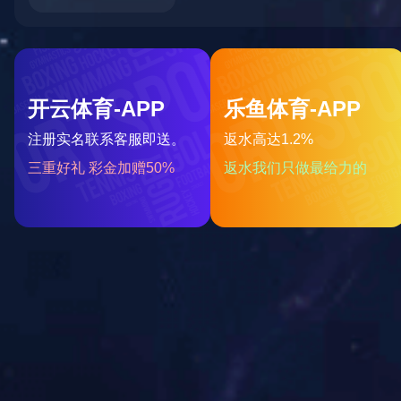
官网,星空官方,
星空网站,星空
注册,星空网页
版,星空在线,星
空线上平台,星
空在线官网,星
空在线平台,星
空线上官网,星
空登录,星空登
入,星空登录入
口,星空手机版,
星空押注,星空
投注,星空赛事,
零
产品展示
星空体育,星空
PRODUCT