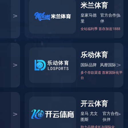
空在线官网,星空在线平台,星空线上官网,星空登录,星空登入,星
ngkong,xkty,xingkong.com,xingkong,星空电
星空手机官方,星空手机官方网站,星空手机网页版,星空电子体
） 设备制
24小时服务热线：
0736-2780180
承诺
新闻资讯
在线留言
联系我们
ISE
NEWS
ONLINE
CONTACT