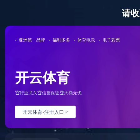
星空平台,星空app官网,星空a
版,星空在线,星空线上平台,星
登录入口,星空手机版,星空押注
体育官方网站,星空手机版,星空买球,xingk
电子,星空电子官网,星空电子网
手机app,星空手机在线,星空
子体育,星空电子平台
欢迎光临星空官方站登录入口-星空网（中国） 官网！
收藏网站