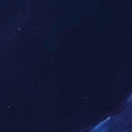
官方,星空网站,星空注册,星空网页版,星空在线,星空线上平台,
空手机版,星空押注,星空投注,星空赛事,星空体育,星空体育
xkty,xingkong.com,xingkong,星空电子,星空电子官
机app,星空手机在线,星空手机网站,星空手机官方,星空手