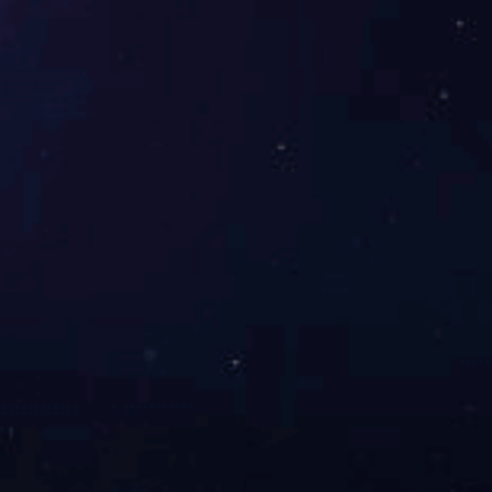
,星空官网,星空官方,星空网站,星空注册,星空网页版,星空在线,星