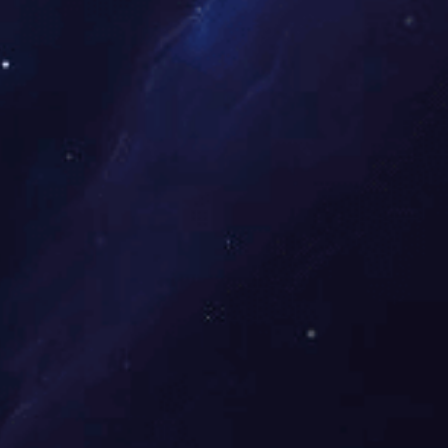
道岔
情介绍:
空官方站登录入口-星空网（中国） 是湖南惠源农牧发展有限公
中国） 设备制造及销售;生猪屠宰加工;猪肉批发及销售;农业技术推广服
向前：
解剖线吊脚