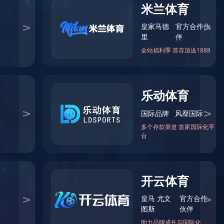
空在线官网,星空在线平台,星空线上官网,星空登录,星空登入,星
ngkong,xkty,xingkong.com,xingkong,星空电
星空手机官方,星空手机官方网站,星空手机网页版,星空电子体
） 设备制
24小时服务热线：
0736-2780180
承诺
新闻资讯
在线留言
联系我们
ISE
NEWS
ONLINE
CONTACT