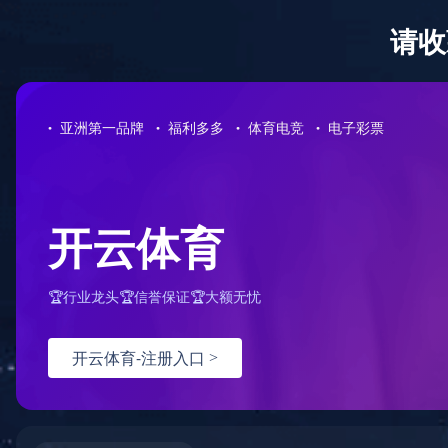
星空平台,星空app官网,星空a
版,星空在线,星空线上平台,星
登录入口,星空手机版,星空押注
体育官方网站,星空手机版,星空买球,xingk
电子,星空电子官网,星空电子网
手机app,星空手机在线,星空
子体育,星空电子平台
欢迎光临星空官方站登录入口-星空网（中国） 官网！
收藏网站