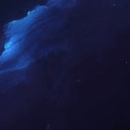
官方,星空网站,星空注册,星空网页版,星空在线,星空线上平台,
空手机版,星空押注,星空投注,星空赛事,星空体育,星空体育
在线咨询
xkty,xingkong.com,xingkong,星空电子,星空电子官
扫一扫
机app,星空手机在线,星空手机网站,星空手机官方,星空手
>
小件类