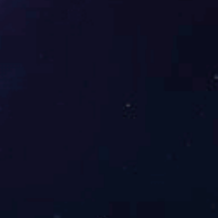
CONTACT
星空平台,星空
星空官方,星空
星空官方站登录入口-星空网（中
线上平台,星
国）
空登录,星空登
电话：0736－2780180
空投注,星空赛
肖义广(
)：13717301423
法人代表
星空
球,xingkong.co
龙战银（常务副总）：13822608126
星空电子,星
杨龙（技术顾问）：13549792132
站,星空手机,
彭丽平(销售、技术经理)：
星空手机在线
15607360090 13873667330
方网站,星
朱 超(业务经理)：15367791692
上
13974283639
一
康建平(业务经理)：13360352756
页
杨 波(业务经理)：13923875635
1
下
彭 建(业务经理)：13507366603
一
网 址:hldjp.com
页
地 址: 湖南省常德市鼎城区郭家铺街道