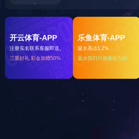
官网,星空官方,
星空网站,星空
注册,星空网页
版,星空在线,星
空线上平台,星
空在线官网,星
空在线平台,星
空线上官网,星
空登录,星空登
入,星空登录入
口,星空手机版,
星空押注,星空
投注,星空赛事,
活
产品展示
星空体育,星空
PRODUCT