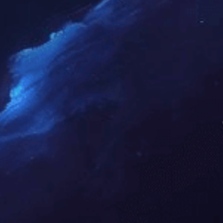
官方,星空网站,星空注册,星空网页版,星空在线,星空线上平台,
空手机版,星空押注,星空投注,星空赛事,星空体育,星空体育
在线咨询
xkty,xingkong.com,xingkong,星空电子,星空电子官
扫一扫
机app,星空手机在线,星空手机网站,星空手机官方,星空手
类
>
活挂输送机