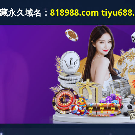
pp,星空官方网站,星空官网,星空
空在线官网,星空在线平台,星空线
,星空投注,星空赛事,星空体育,
ong.com,xingkong,xkty,x
站,星空电子官方网站,星空手机,
手机网站,星空手机官方,星空手机