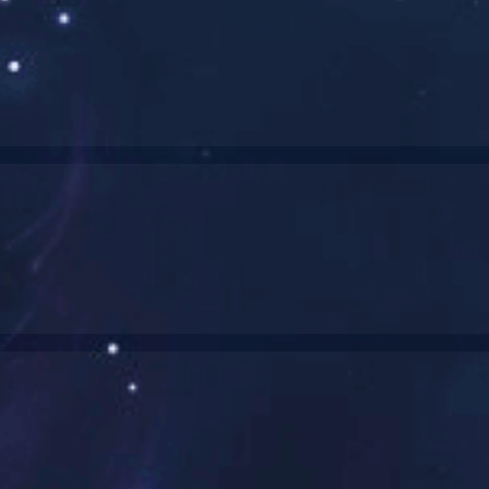
官网,星空官方,星空网站,星空注册,星空网页版,星空在线,星空线上平台,星
网,星空体育网站,星空体育官方网站,星空手机版,星空买球,xingkong.com,xi
星空手机登录,星空手机官网,星空手机app,星空手机在线,星空手机网站,
主要经营星空官方站登录入口-星空网（中国
造及销售
生猪屠宰加工;猪肉批发及销售
房环境
荣誉资质
案例展示
企业优势
KSHOP
HONOR
CASE
ADVANTAGE
服务
PROM