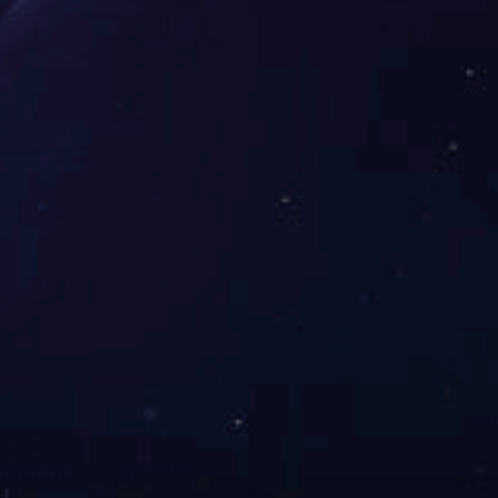
空电子,星空电子官网,星空电子网站,星空电子官方网
,星空手机,星空手机登录,星空手机官网,星空手机app,
空手机在线,星空手机网站,星空手机官方,星空手机官
方网站,星空手机网页版,星空电子体育,星空电子平台