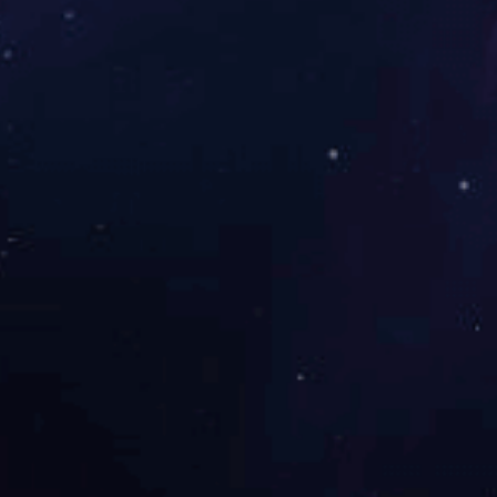
星
杨龙（技术顾问）：13549792132
站
彭丽平(销售、技术经理)：
星
15607360090 13873667330
朱 超(业务经理)：15367791692
上
13974283639
一
康建平(业务经理)：13360352756
页
杨 波(业务经理)：13923875635
1
下
彭 建(业务经理)：13507366603
一
网 址:hldjp.com
页
地 址: 湖南省常德市鼎城区郭家铺街道
尾
三滴水社区阳明路
页