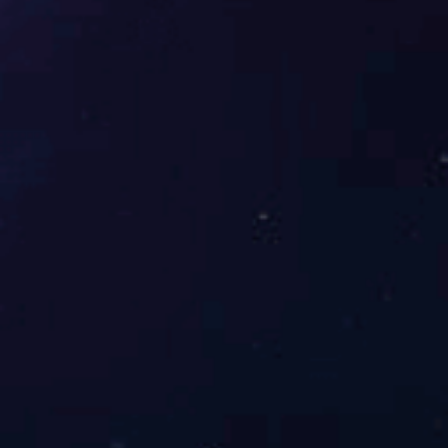
CONTACT
星空平台,星空
星空官方,星空
星空官方站登录入口-星空网（中
线上平台,星
国）
空登录,星空登
电话：0736－2780180
空投注,星空赛
肖义广(
)：13717301423
法人代表
星空
球,xingkong.co
龙战银（常务副总）：13822608126
星空电子,星
杨龙（技术顾问）：13549792132
站,星空手机,
彭丽平(销售、技术经理)：
星空手机在线
15607360090 13873667330
方网站,星
朱 超(业务经理)：15367791692
上
13974283639
一
康建平(业务经理)：13360352756
页
杨 波(业务经理)：13923875635
1
下
彭 建(业务经理)：13507366603
一
网 址:hldjp.com
页
地 址: 湖南省常德市鼎城区郭家铺街道