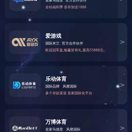
版,星空电子体育,星空电子平台
欢迎光临星空官方站登录入口-星空网（中国） 官网！
收藏网站
设为星空平台,星空app官网,星空app,星空官方网站,星空官网,星空官
空登录入口,星空手机版,星空押注,星空投注,星空赛事,星空体育,星空体育官网,星空体育网
子,星空电子官网,星空电子网站,星空电子官方网站,星空手机,星空手机登
育,星空电子平台
主要
造及
生猪