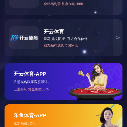
网站星空平台,
星空官方站登
产品展示
厂房环境
PRODUCT
WORKSHOP
星空app官网,
录入口-星空网
星空app,星空
（中国）
COMPANY
官方网站,星空
官网,星空官方,
星空网站,星空
注册,星空网页
版,星空在线,星
空线上平台,星
空在线官网,星
空在线平台,星
空线上官网,星
在线咨询
空登录,星空登