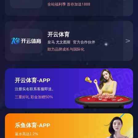
网站星空平台,
星空官方站登
产品展示
厂房环境
PRODUCT
WORKSHOP
星空app官网,
录入口-星空网
星空app,星空
（中国）
COMPANY
官方网站,星空
官网,星空官方,
星空网站,星空
注册,星空网页
版,星空在线,星
空线上平台,星
空在线官网,星
空在线平台,星
空线上官网,星
空登录,星空登