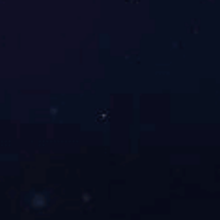
三滴水社区阳明路
站,星空手机,
星空手机在线
方网站,星
上
一
页
1
下
一
页
尾
页