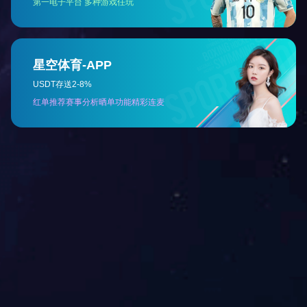
国）
电子官方网站,
星空官方站登
电话：0736－2780180
星空手机,星空
肖义广(
)：13717301423
法人代表
国家对屠宰企
手机登录,星空
龙战银（常务副总）：13822608126
手机官网,星空
人工屠宰和专
杨龙（技术顾问）：13549792132
手机app,星空
彭丽平(销售、技术经理)：
屠宰场选购屠
手机在线,星空
15607360090 13873667330
星空官方站登
朱 超(业务经理)：15367791692
手机网站,星空
13974283639
手机官方,星空
康建平(业务经理)：13360352756
手机官方网站,
星空平台,星
杨 波(业务经理)：13923875635
星空手机网页
上平台,星
彭 建(业务经理)：13507366603
版,星空电子体
网 址:hldjp.com
球,xingk
育,星空电子平
地 址: 湖南省常德市鼎城区郭家铺街道
星空手机,
台
三滴水社区阳明路
INDEX