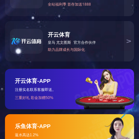
网站星空平台,
星空官方站登
产品展示
厂房环境
PRODUCT
WORKSHOP
星空app官网,
录入口-星空网
星空app,星空
（中国）
COMPANY
官方网站,星空
官网,星空官方,
在线咨询
星空网站,星空
注册,星空网页
扫一扫
版,星空在线,星
空线上平台,星
空在线官网,星
空在线平台,星
空线上官网,星
空登录,星空登