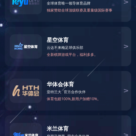
星空体育官方网站,星空手机版,
星空买
球,xingkong.com,xingkong,xkty
星空电子,星空电子官网,星空电
子网站,星空电子官方网站,星空
手机,星空手机登录,星空手机官
网,星空手机app,星空手机在线,
星空手机网站,星空手机官方,星
空手机官方网站,星空手机网页