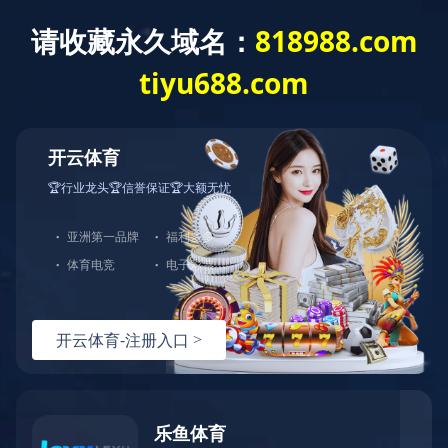
星空平台,星空app官网,星空
app,星空官方网站,星空官网,星
空官方,星空网站,星空注册,星空
网页版,星空在线,星空线上平台,
星空在线官网,星空在线平台,星
空线上官网,星空登录,星空登入,
星空登录入口,星空手机版,星空
押注,星空投注,星空赛事,星空体
育,星空体育官网,星空体育网站,