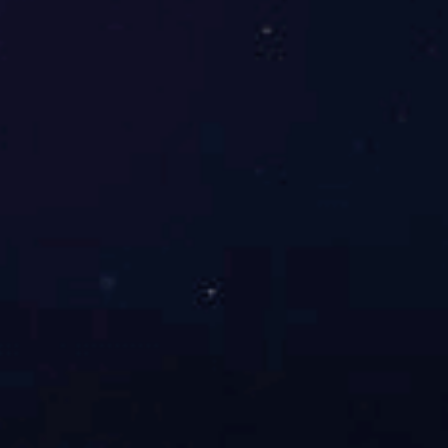
三滴水社区阳明路
鞍式
放
在线咨询