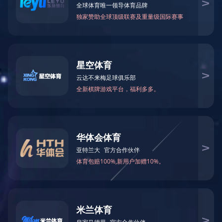
星空体育官方网站,星空手机版,
星空买
球,xingkong.com,xingkong,xkty
星空电子,星空电子官网,星空电
子网站,星空电子官方网站,星空
手机,星空手机登录,星空手机官
网,星空手机app,星空手机在线,
星空手机网站,星空手机官方,星
空手机官方网站,星空手机网页