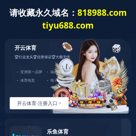
星空平台,星空app官网,星空
app,星空官方网站,星空官网,星
空官方,星空网站,星空注册,星空
网页版,星空在线,星空线上平台,
星空在线官网,星空在线平台,星
空线上官网,星空登录,星空登入,
星空登录入口,星空手机版,星空
押注,星空投注,星空赛事,星空体
育,星空体育官网,星空体育网站,