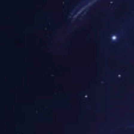
清洗类
手机在线,星空
手机网站,星空
附属类
手机官方,星空
手机官方网站,
牛羊类
星空手机网页
版,星空电子体
育,星空电子平
台
联系我们
INDEX
CONTACT
星空官方站登录入口-星空网（中
国）
电话：0736－2780180
肖义广(
)：13717301423
法人代表
龙战银（常务副总）：13822608126