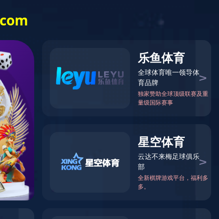
官方,星空网站,星空注册,星空网页
上官网,星空登录,星空登入,星空
星空体育官网,星空体育网站,星空
ingkong.com,xingkong,星空
星空手机登录,星空手机官网,星空
官方网站,星空手机网页版,星空电