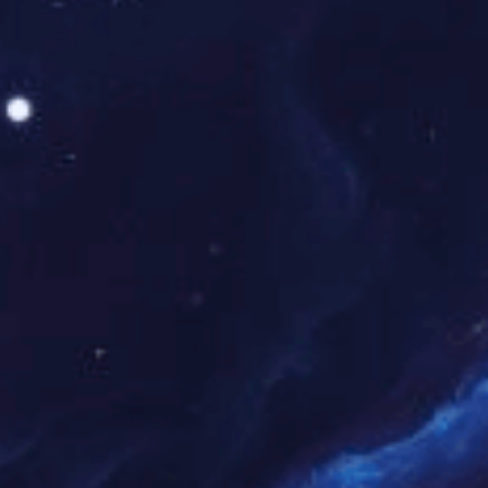
牛羊输送线
放血自动线