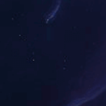
体育官网,星空
当前位
体育网站,星空
工艺示意图
体育官方网站,
星空在
星空手机版,星
放血烫毛类
空买
官网,星
球,xingkong.com,xingkong,xkty,xingkong.com,xingko
刮毛剥皮类
网,星
星空电子,星空
电子官网,星空
机官方
提升解剖类
电子网站,星空
电子官方网站,
开边存肉类
星空手机,星空
手机登录,星空
零部件类
手机官网,星空
手机app,星空