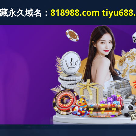
pp,星空官方网站,星空官网,星空
空在线官网,星空在线平台,星空线
,星空投注,星空赛事,星空体育,
ong.com,xingkong,xkty,x
站,星空电子官方网站,星空手机,
手机网站,星空手机官方,星空手机