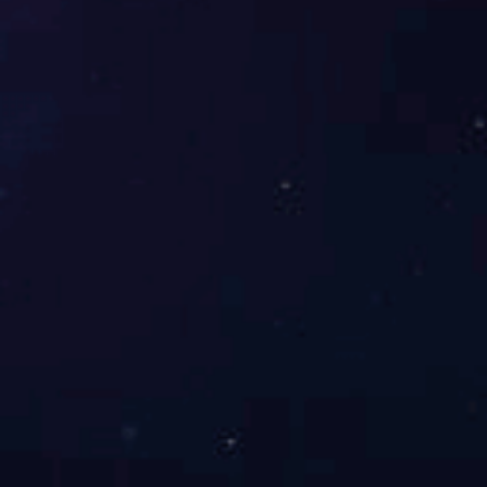
CONTACT
产品名称
星空官方站登录入口-星空网（中
产品型号：
国）
用途：用于
电话：0736－2780180
产品特性：
肖义广(
)：13717301423
法人代表
理、清洗，能
龙战银（常务副总）：13822608126
主要技术
杨龙（技术顾问）：13549792132
理论产能：2
彭丽平(销售、技术经理)：
产品重量范
15607360090 13873667330
外形尺寸：≥1
朱 超(业务经理)：15367791692
13974283639
向前：
屏蔽
康建平(业务经理)：13360352756
杨 波(业务经理)：13923875635
彭 建(业务经理)：13507366603
网 址:hldjp.com
地 址: 湖南省常德市鼎城区郭家铺街道