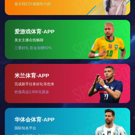
入,星空登录入
扫一扫
口,星空手机版,
星空押注,星空
投注,星空赛事,
沥血池
产品展示
星空体育,星空
PRODUCT
体育官网,星空
当前位置：
网站星
体育网站,星空
工艺示意图
体育官方网站,
星空在线官网,星空
星空手机版,星
放血烫毛类
空买
官网,星空体育网站,星空
球,xingkong.com,xingkong,xkty,xingkong.com,xingkong,
刮毛剥皮类
网,星空电子网站,
星空电子,星空
电子官网,星空
机官方网站,星空手
提升解剖类
电子网站,星空