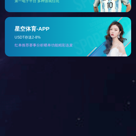
国）
电子官方网站,
电话：0736－2780180
星空手机,星空
肖义广(
)：13717301423
法人代表
手机登录,星空
龙战银（常务副总）：13822608126
手机官网,星空
杨龙（技术顾问）：13549792132
手机app,星空
彭丽平(销售、技术经理)：
手机在线,星空
15607360090 13873667330
朱 超(业务经理)：15367791692
手机网站,星空
13974283639
手机官方,星空
康建平(业务经理)：13360352756
手机官方网站,
杨 波(业务经理)：13923875635
星空手机网页
彭 建(业务经理)：13507366603
版,星空电子体
网 址:hldjp.com
育,星空电子平
地 址: 湖南省常德市鼎城区郭家铺街道
台
三滴水社区阳明路
INDEX