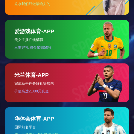
入,星空登录入
扫一扫
口,星空手机版,
星空押注,星空
投注,星空赛事,
活挂输送
产品展示
星空体育,星空
PRODUCT
体育官网,星空
当前位置：
网站星
体育网站,星空
工艺示意图
体育官方网站,
星空在线官网,星空
星空手机版,星
放血烫毛类
空买
官网,星空体育网站,星空
球,xingkong.com,xingkong,xkty,xingkong.com,xingkong,
刮毛剥皮类
网,星空电子网站,
星空电子,星空
电子官网,星空
机官方网站,星空手
提升解剖类
电子网站,星空