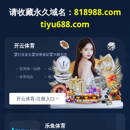
星空平台,星空app官网,星空
app,星空官方网站,星空官网,星
空官方,星空网站,星空注册,星空
网页版,星空在线,星空线上平台,
星空在线官网,星空在线平台,星
空线上官网,星空登录,星空登入,
星空登录入口,星空手机版,星空
押注,星空投注,星空赛事,星空体
育,星空体育官网,星空体育网站,