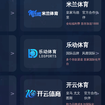
空在线官网,星空在线平台,星空线上官网,星空登录,星空登入,星
ngkong,xkty,xingkong.com,xingkong,星空电
星空手机官方,星空手机官方网站,星空手机网页版,星空电子体
） 设备制
24小时服务热线：
0736-2780180
承诺
新闻资讯
在线留言
联系我们
ISE
NEWS
ONLINE
CONTACT