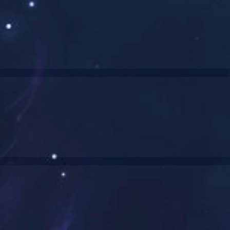
官网,星空官方,星空网站,星空注册,星空网页版,星空在线,星空线上平台,星
网,星空体育网站,星空体育官方网站,星空手机版,星空买球,xingkong.com,xi
星空手机登录,星空手机官网,星空手机app,星空手机在线,星空手机网站,
主要经营星空官方站登录入口-星空网（中国
造及销售
生猪屠宰加工;猪肉批发及销售
房环境
荣誉资质
案例展示
企业优势
KSHOP
HONOR
CASE
ADVANTAGE
服务
PROM