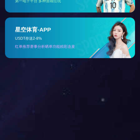
电子官方网站,
开边存肉类
星空手机,星空
手机登录,星空
零部件类
手机官网,星空
手机app,星空
清洗类
手机在线,星空
手机网站,星空
附属类
手机官方,星空
手机官方网站,
牛羊类
星空手机网页
版,星空电子体
红脏挂钩
育,星空电子平
台
联系我们
INDEX
详情介绍: