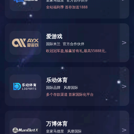
版,星空电子体育,星空电子平台
欢迎光临星空官方站登录入口-星空网（中国） 官网！
收藏网站
设为星空平台,星空app官网,星空app,星空官方网站,星空官网,星空官
空登录入口,星空手机版,星空押注,星空投注,星空赛事,星空体育,星空体育官网,星空体育网
子,星空电子官网,星空电子网站,星空电子官方网站,星空手机,星空手机登
育,星空电子平台
主要
造及
生猪