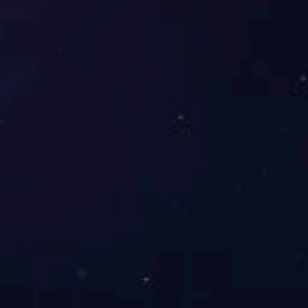
CONTACT
星空官方站登
星空官方站登录入口-星空网（中
（中国） 设备
国）
电话：0736－2780180
向前：
管轨
肖义广(
)：13717301423
法人代表
龙战银（常务副总）：13822608126
杨龙（技术顾问）：13549792132
彭丽平(销售、技术经理)：
15607360090 13873667330
朱 超(业务经理)：15367791692
13974283639
康建平(业务经理)：13360352756
杨 波(业务经理)：13923875635
彭 建(业务经理)：13507366603
网 址:hldjp.com
地 址: 湖南省常德市鼎城区郭家铺街道