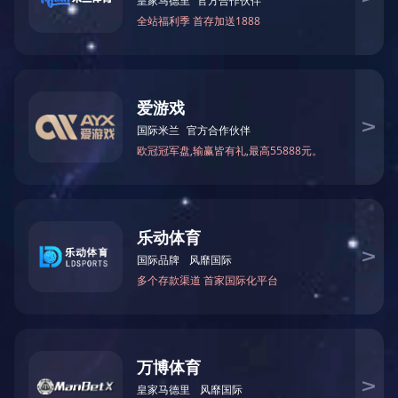
版,星空电子体育,星空电子平台
欢迎光临星空官方站登录入口-星空网（中国） 官网！
收藏网站
设为星空平台,星空app官网,星空app,星空官方网站,星空官网,星空官
空登录入口,星空手机版,星空押注,星空投注,星空赛事,星空体育,星空体育官网,星空体育网
子,星空电子官网,星空电子网站,星空电子官方网站,星空手机,星空手机登
育,星空电子平台
主要
造及
生猪