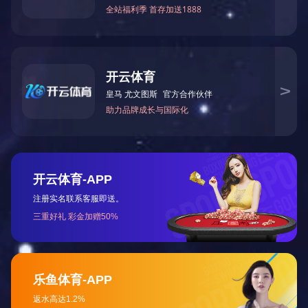
网站星空平台,
星空官方站登
产品展示
厂房环境
PRODUCT
WORKSHOP
星空app官网,
录入口-星空网
星空app,星空
（中国）
COMPANY
官方网站,星空
官网,星空官方,
星空网站,星空
注册,星空网页
版,星空在线,星
空线上平台,星
空在线官网,星
空在线平台,星
在线咨询
空线上官网,星
空登录,星空登