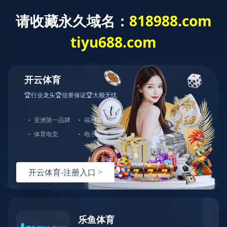
星空平台,星空app官网,星空
app,星空官方网站,星空官网,星
空官方,星空网站,星空注册,星空
网页版,星空在线,星空线上平台,
星空在线官网,星空在线平台,星
空线上官网,星空登录,星空登入,
星空登录入口,星空手机版,星空
押注,星空投注,星空赛事,星空体
育,星空体育官网,星空体育网站,