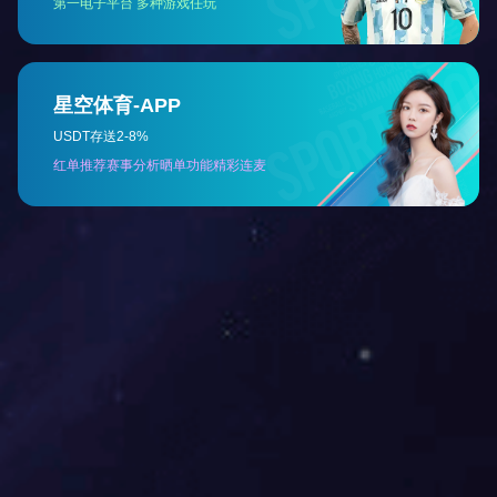
电子官方网站,
开边存肉类
星空手机,星空
手机登录,星空
零部件类
手机官网,星空
手机app,星空
清洗类
手机在线,星空
手机网站,星空
附属类
手机官方,星空
手机官方网站,
牛羊类
星空手机网页
版,星空电子体
焚烧炉 (2)
育,星空电子平
台
联系我们
INDEX
详情介绍: