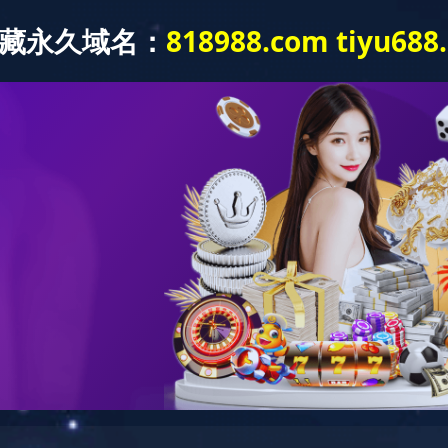
pp,星空官方网站,星空官网,星空
空在线官网,星空在线平台,星空线
,星空投注,星空赛事,星空体育,
ong.com,xingkong,xkty,x
站,星空电子官方网站,星空手机,
手机网站,星空手机官方,星空手机