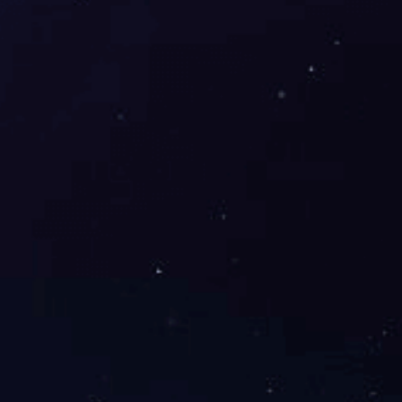
全国咨询热线：
0736-2780180
司的子公司，主要经营星空官方站登录入口-星空网
务等。电话：0736-2780180