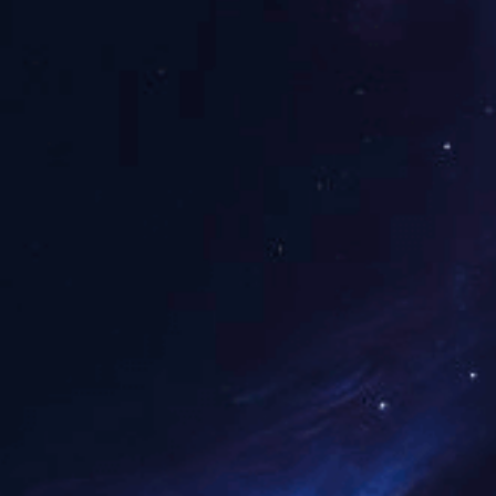
体育官网,星空
当前位
体育网站,星空
厂房环境
体育官方网站,
星空在
星空手机版,星
生产车间
空买
官网,星
球,xingkong.com,xingkong,xkty,xingkong.com,xingko
屠宰车间
网,星
星空电子,星空
电子官网,星空
机官方
电子网站,星空
电子官方网站,
联系我们
星空手机,星空
CONTACT
手机登录,星空
星空官方站登录入口-星空网（中
手机官网,星空
国）
手机app,星空