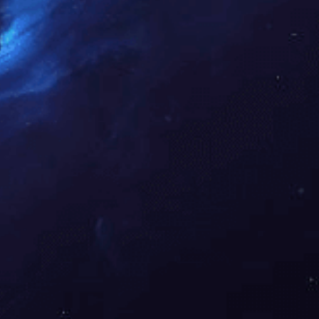
官方,星空网站,星空注册,星空网页版,星空在线,星空线上平台,
扫一扫
空手机版,星空押注,星空投注,星空赛事,星空体育,星空体育
xkty,xingkong.com,xingkong,星空电子,星空电子官
机app,星空手机在线,星空手机网站,星空手机官方,星空手