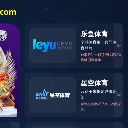
官方,星空网站,星空注册,星空网页
上官网,星空登录,星空登入,星空
星空体育官网,星空体育网站,星空
ingkong.com,xingkong,星空
星空手机登录,星空手机官网,星空
官方网站,星空手机网页版,星空电