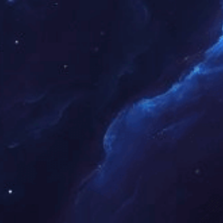
置：
网站星空平台,星空app官网,星空app,星空官方网站,星空官网,星空
线官网,星空在线平台,星空线上官网,星空登录,星空登入,星空登录入口,星
空体育网站,星空体育官方网站,星空手机版,星空买球,xingkong.com,xingkong,
ng,
空电子网站,星空电子官方网站,星空手机,星空手机登录,星空手机官网,星空手
网站,星空手机网页版,星空电子体育,星空电子平台
>
厂房环境
>
屠宰车间