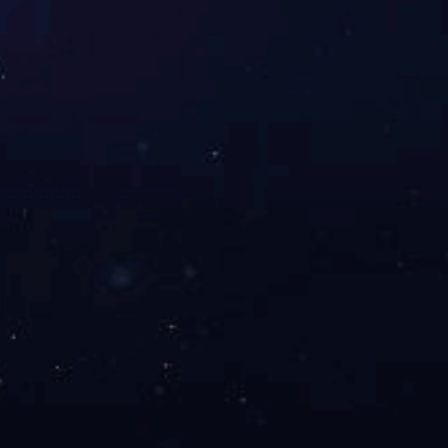
向前：
屠宰车间5
,星空官网,星空官方,星空网站,星空注册,星空网页版,星空在线,星
,星空投注,星空赛事,星空体育,星空体育官网,星空体育网站,星空
ong.com,xingkong,星空电子,星空电子官网,星空电子网站,星空电子
方站登录入口-星空网（中国） ,湖南卧式放血输送机,不锈钢烫毛池销售
录入口-星空网（中国） 电话：0736-2780180
网站,星空手机网页版,星空电子体育,星空电子平台
星空官方