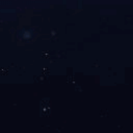
三滴水社区阳明路
网站星空平台,星空app官网,星空app,星空官方网站,星空官网
空登录,星空登入,星空登录入口,星空手机版,星空押注,星空投注
友情链接：
球,xingkong.com,xingkong,xkty,xingkong.co
热门关键词：
星空官方站登录入口
版权所有：星空官方站登录入口-星空
手机在线,星空手机网站,星空手机官方,星空手机官方网站,星空
地址：湖南省常德市鼎城区郭家
营业执照查阅
技术支持：
网站
房环境
荣誉资质
案例展示
企业优势
服务