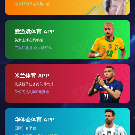
入,星空登录入
扫一扫
口,星空手机版,
星空押注,星空
投注,星空赛事,
平板穿挡
产品展示
星空体育,星空
PRODUCT
体育官网,星空
当前位置：
网站星
体育网站,星空
工艺示意图
体育官方网站,
星空在线官网,星空
星空手机版,星
放血烫毛类
空买
官网,星空体育网站,星空
球,xingkong.com,xingkong,xkty,xingkong.com,xingkong,
刮毛剥皮类
网,星空电子网站,
星空电子,星空
电子官网,星空
机官方网站,星空手
提升解剖类
电子网站,星空