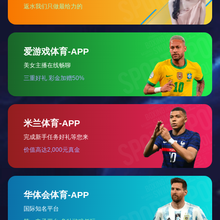
入,星空登录入
扫一扫
口,星空手机版,
星空押注,星空
投注,星空赛事,
牛羊类
产品展示
星空体育,星空
PRODUCT
体育官网,星空
当前位置：
网站星
体育网站,星空
工艺示意图
体育官方网站,
星空在线官网,星空
星空手机版,星
放血烫毛类
空买
官网,星空体育网站,星空
球,xingkong.com,xingkong,xkty,xingkong.com,xingkong,
刮毛剥皮类
网,星空电子网站,
星空电子,星空
电子官网,星空
机官方网站,星空手
提升解剖类
电子网站,星空