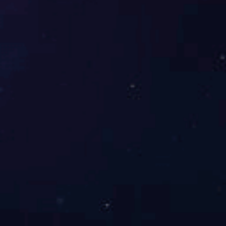
CONTACT
星空官方站登
星空官方站登录入口-星空网（中
（中国） 设备
国）
电话：0736－2780180
向前：
双柱
肖义广(
)：13717301423
法人代表
龙战银（常务副总）：13822608126
杨龙（技术顾问）：13549792132
彭丽平(销售、技术经理)：
15607360090 13873667330
朱 超(业务经理)：15367791692
13974283639
康建平(业务经理)：13360352756
杨 波(业务经理)：13923875635
彭 建(业务经理)：13507366603
网 址:hldjp.com
地 址: 湖南省常德市鼎城区郭家铺街道