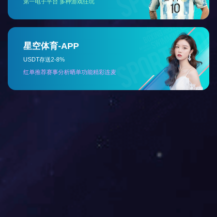
电子官方网站,
开边存肉类
星空手机,星空
手机登录,星空
零部件类
手机官网,星空
手机app,星空
清洗类
手机在线,星空
手机网站,星空
附属类
手机官方,星空
手机官方网站,
牛羊类
星空手机网页
版,星空电子体
放血线
育,星空电子平
台
联系我们
INDEX
详情介绍: