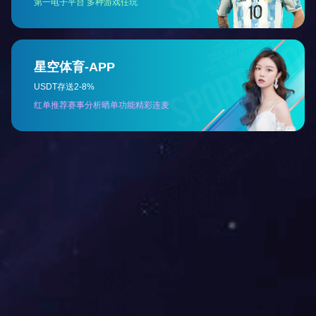
电子官方网站,
开边存肉类
星空手机,星空
手机登录,星空
零部件类
手机官网,星空
手机app,星空
清洗类
手机在线,星空
手机网站,星空
附属类
手机官方,星空
手机官方网站,
牛羊类
星空手机网页
版,星空电子体
双柱气动
育,星空电子平
台
联系我们
INDEX
详情介绍: