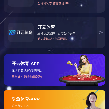
网站星空平台,
星空官方站登
产品展示
厂房环境
PRODUCT
WORKSHOP
星空app官网,
录入口-星空网
星空app,星空
（中国）
COMPANY
官方网站,星空
官网,星空官方,
星空网站,星空
注册,星空网页
版,星空在线,星
空线上平台,星
空在线官网,星
空在线平台,星
在线咨询
空线上官网,星
空登录,星空登