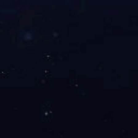
三滴水社区阳明路
网站星空平台,星空app官网,星空app,星空官方网站,星空官网
空登录,星空登入,星空登录入口,星空手机版,星空押注,星空投注
友情链接：
球,xingkong.com,xingkong,xkty,xingkong.co
热门关键词：
星空官方站登录入口
版权所有：星空官方站登录入口-星空
手机在线,星空手机网站,星空手机官方,星空手机官方网站,星空
地址：湖南省常德市鼎城区郭家
营业执照查阅
技术支持：
网站
房环境
荣誉资质
案例展示
企业优势
服务