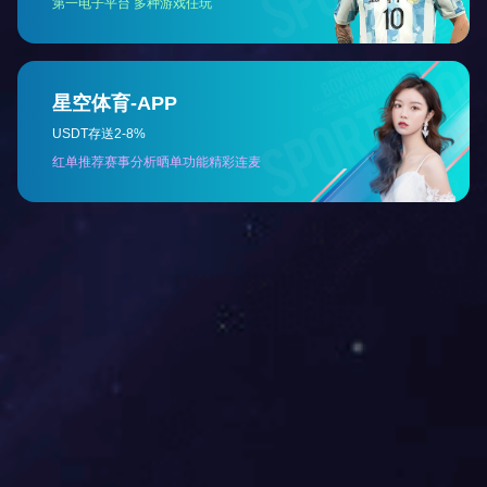
电子官方网站,
开边存肉类
星空手机,星空
手机登录,星空
零部件类
手机官网,星空
手机app,星空
清洗类
手机在线,星空
手机网站,星空
附属类
手机官方,星空
手机官方网站,
牛羊类
星空手机网页
版,星空电子体
牛牵引机
育,星空电子平
台
联系我们
INDEX
详情介绍: