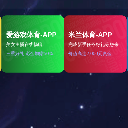
0型刮毛机