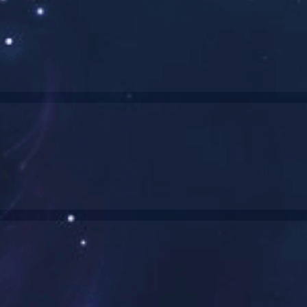
官网,星空官方,星空网站,星空注册,星空网页版,星空在线,星空线上平台,星
网,星空体育网站,星空体育官方网站,星空手机版,星空买球,xingkong.com,xi
星空手机登录,星空手机官网,星空手机app,星空手机在线,星空手机网站,
主要经营星空官方站登录入口-星空网（中国
造及销售
生猪屠宰加工;猪肉批发及销售
房环境
荣誉资质
案例展示
企业优势
KSHOP
HONOR
CASE
ADVANTAGE
服务
PROM