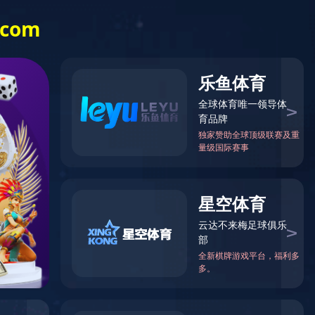
官方,星空网站,星空注册,星空网页
上官网,星空登录,星空登入,星空
星空体育官网,星空体育网站,星空
ingkong.com,xingkong,星空
星空手机登录,星空手机官网,星空
官方网站,星空手机网页版,星空电