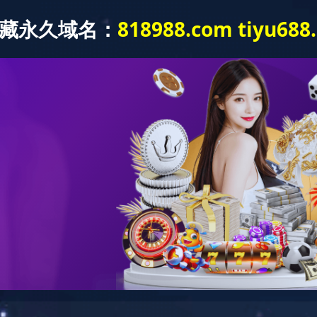
pp,星空官方网站,星空官网,星空
空在线官网,星空在线平台,星空线
,星空投注,星空赛事,星空体育,
ong.com,xingkong,xkty,x
站,星空电子官方网站,星空手机,
手机网站,星空手机官方,星空手机