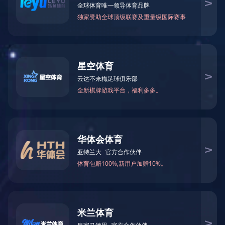
星空体育官方网站,星空手机版,
星空买
球,xingkong.com,xingkong,xkty
星空电子,星空电子官网,星空电
子网站,星空电子官方网站,星空
手机,星空手机登录,星空手机官
网,星空手机app,星空手机在线,
星空手机网站,星空手机官方,星
空手机官方网站,星空手机网页