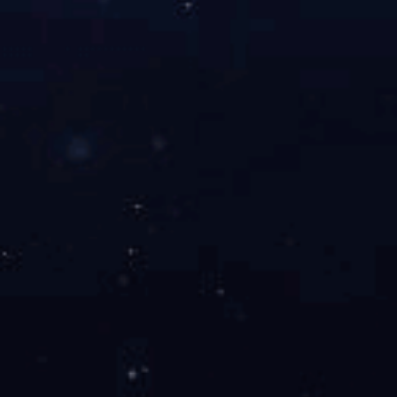
向前：
300
三滴水社区阳明路
网站星空平台,星空app官网,星空app,星空官方网站,星空官网
空登录,星空登入,星空登录入口,星空手机版,星空押注,星空投注
友情链接：
球,xingkong.com,xingkong,xkty,xingkong.co
热门关键词：
星空官方站登录入口
版权所有：星空官方站登录入口-星空
手机在线,星空手机网站,星空手机官方,星空手机官方网站,星空
地址：湖南省常德市鼎城区郭家