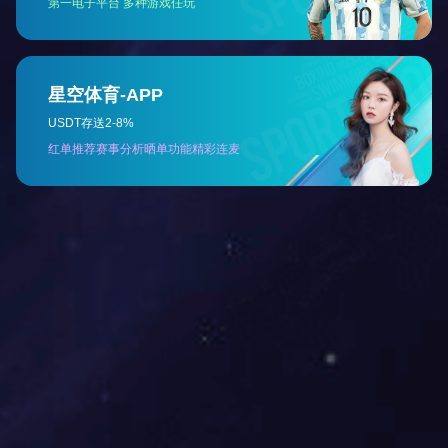
电子官方网站,
开边存肉类
星空手机,星空
手机登录,星空
零部件类
手机官网,星空
手机app,星空
清洗类
手机在线,星空
手机网站,星空
附属类
手机官方,星空
手机官方网站,
牛羊类
星空手机网页
版,星空电子体
300型刮毛
育,星空电子平
台
联系我们
INDEX
详情介绍: