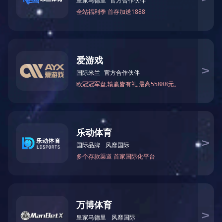
版,星空电子体育,星空电子平台
欢迎光临星空官方站登录入口-星空网（中国） 官网！
收藏网站
设为星空平台,星空app官网,星空app,星空官方网站,星空官网,星空官
空登录入口,星空手机版,星空押注,星空投注,星空赛事,星空体育,星空体育官网,星空体育网
子,星空电子官网,星空电子网站,星空电子官方网站,星空手机,星空手机登
育,星空电子平台
主要
造及
生猪