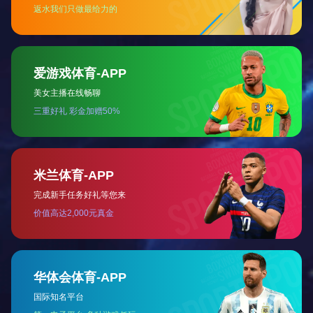
入,星空登录入
扫一扫
口,星空手机版,
星空押注,星空
投注,星空赛事,
附属设备
产品展示
星空体育,星空
PRODUCT
体育官网,星空
当前位置：
网站星
体育网站,星空
工艺示意图
体育官方网站,
星空在线官网,星空
星空手机版,星
放血烫毛类
空买
官网,星空体育网站,星空
球,xingkong.com,xingkong,xkty,xingkong.com,xingkong,
刮毛剥皮类
网,星空电子网站,
星空电子,星空
电子官网,星空
机官方网站,星空手
提升解剖类
电子网站,星空