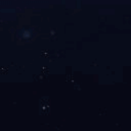
三滴水社区阳明路
网站星空平台,星空app官网,星空app,星空官方网站,星空官网
空登录,星空登入,星空登录入口,星空手机版,星空押注,星空投注
友情链接：
球,xingkong.com,xingkong,xkty,xingkong.co
热门关键词：
星空官方站登录入口
版权所有：星空官方站登录入口-星空
手机在线,星空手机网站,星空手机官方,星空手机官方网站,星空
地址：湖南省常德市鼎城区郭家
营业执照查阅
技术支持：
网站
房环境
荣誉资质
案例展示
企业优势
服务