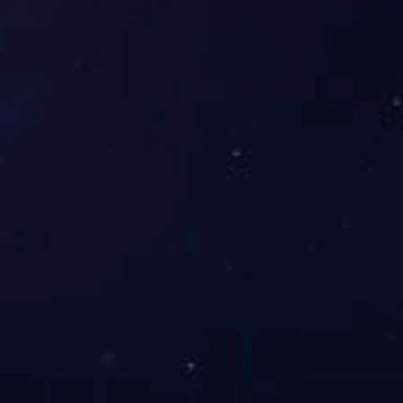
CONTACT
星空官方站登
星空官方站登录入口-星空网（中
（中国） 设备
国）
电话：0736－2780180
向前：
操作
肖义广(
)：13717301423
法人代表
龙战银（常务副总）：13822608126
杨龙（技术顾问）：13549792132
彭丽平(销售、技术经理)：
15607360090 13873667330
朱 超(业务经理)：15367791692
13974283639
康建平(业务经理)：13360352756
杨 波(业务经理)：13923875635
彭 建(业务经理)：13507366603
网 址:hldjp.com
地 址: 湖南省常德市鼎城区郭家铺街道