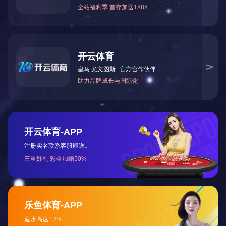
网站星空平台,
星空官方站登
产品展示
厂房环境
PRODUCT
WORKSHOP
星空app官网,
录入口-星空网
星空app,星空
（中国）
COMPANY
官方网站,星空
官网,星空官方,
星空网站,星空
注册,星空网页
版,星空在线,星
空线上平台,星
空在线官网,星
空在线平台,星
在线咨询
空线上官网,星
空登录,星空登