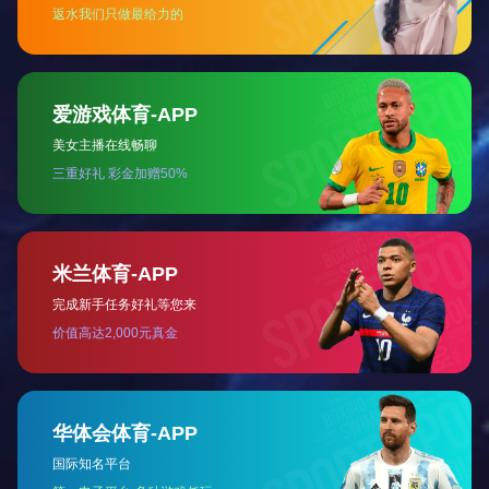
入,星空登录入
扫一扫
口,星空手机版,
星空押注,星空
投注,星空赛事,
附属设备
产品展示
星空体育,星空
PRODUCT
体育官网,星空
当前位置：
网站星
体育网站,星空
工艺示意图
体育官方网站,
星空在线官网,星空
星空手机版,星
放血烫毛类
空买
官网,星空体育网站,星空
球,xingkong.com,xingkong,xkty,xingkong.com,xingkong,
刮毛剥皮类
网,星空电子网站,
星空电子,星空
电子官网,星空
机官方网站,星空手
提升解剖类
电子网站,星空