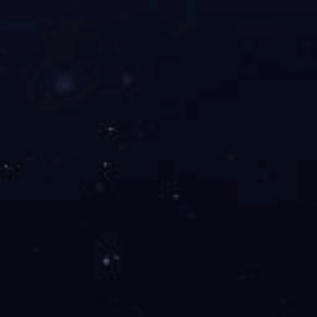
三滴水社区阳明路
网站星空平台,星空app官网,星空app,星空官方网站,星空官网
空登录,星空登入,星空登录入口,星空手机版,星空押注,星空投注
友情链接：
球,xingkong.com,xingkong,xkty,xingkong.co
热门关键词：
星空官方站登录入口
版权所有：星空官方站登录入口-星空
手机在线,星空手机网站,星空手机官方,星空手机官方网站,星空
地址：湖南省常德市鼎城区郭家
营业执照查阅
技术支持：
网站
房环境
荣誉资质
案例展示
企业优势
服务