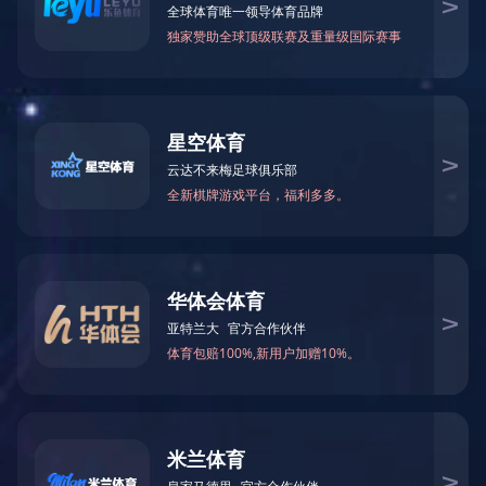
星空体育官方网站,星空手机版,
星空买
球,xingkong.com,xingkong,xkty
星空电子,星空电子官网,星空电
子网站,星空电子官方网站,星空
手机,星空手机登录,星空手机官
网,星空手机app,星空手机在线,
星空手机网站,星空手机官方,星
空手机官方网站,星空手机网页