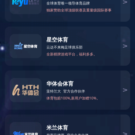
星空体育官方网站,星空手机版,
星空买
球,xingkong.com,xingkong,xkty
星空电子,星空电子官网,星空电
子网站,星空电子官方网站,星空
手机,星空手机登录,星空手机官
网,星空手机app,星空手机在线,
星空手机网站,星空手机官方,星
空手机官方网站,星空手机网页