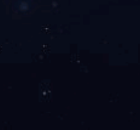
网站星空平台,星空app官网,星空app,星空官方网站,星空官网
空登录,星空登入,星空登录入口,星空手机版,星空押注,星空投注
友情链接：
球,xingkong.com,xingkong,xkty,xingkong.co
热门关键词：
星空官方站登录入口
版权所有：星空官方站登录入口-星空
手机在线,星空手机网站,星空手机官方,星空手机官方网站,星空
地址：湖南省常德市鼎城区郭家
营业执照查阅
技术支持：
网站
房环境
荣誉资质
案例展示
企业优势
服务