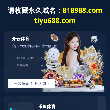
星空平台,星空app官网,星空
app,星空官方网站,星空官网,星
空官方,星空网站,星空注册,星空
网页版,星空在线,星空线上平台,
星空在线官网,星空在线平台,星
空线上官网,星空登录,星空登入,
星空登录入口,星空手机版,星空
押注,星空投注,星空赛事,星空体
育,星空体育官网,星空体育网站,