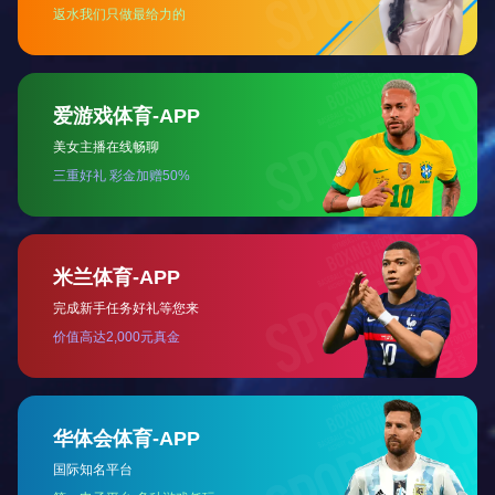
入,星空登录入
扫一扫
口,星空手机版,
星空押注,星空
投注,星空赛事,
预剥输送
产品展示
星空体育,星空
PRODUCT
体育官网,星空
当前位置：
网站星
体育网站,星空
工艺示意图
体育官方网站,
星空在线官网,星空
星空手机版,星
放血烫毛类
空买
官网,星空体育网站,星空
球,xingkong.com,xingkong,xkty,xingkong.com,xingkong,
刮毛剥皮类
网,星空电子网站,
星空电子,星空
电子官网,星空
机官方网站,星空手
提升解剖类
电子网站,星空