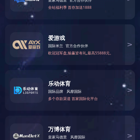
版,星空电子体育,星空电子平台
欢迎光临星空官方站登录入口-星空网（中国） 官网！
收藏网站
设为星空平台,星空app官网,星空app,星空官方网站,星空官网,星空官
空登录入口,星空手机版,星空押注,星空投注,星空赛事,星空体育,星空体育官网,星空体育网
子,星空电子官网,星空电子网站,星空电子官方网站,星空手机,星空手机登
育,星空电子平台
主要
造及
生猪