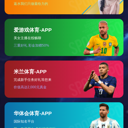
入,星空登录入
扫一扫
口,星空手机版,
星空押注,星空
投注,星空赛事,
副产品设
产品展示
星空体育,星空
PRODUCT
体育官网,星空
当前位置：
网站星
体育网站,星空
工艺示意图
体育官方网站,
星空在线官网,星空
星空手机版,星
放血烫毛类
空买
官网,星空体育网站,星空
球,xingkong.com,xingkong,xkty,xingkong.com,xingkong,
刮毛剥皮类
网,星空电子网站,
星空电子,星空
电子官网,星空
机官方网站,星空手
提升解剖类
电子网站,星空