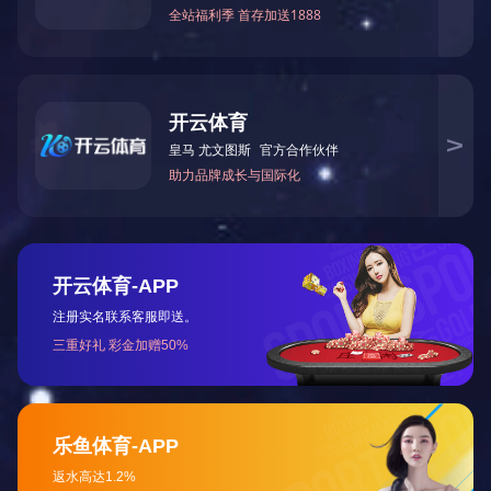
网站星空平台,
星空官方站登
产品展示
厂房环境
PRODUCT
WORKSHOP
星空app官网,
录入口-星空网
星空app,星空
（中国）
COMPANY
官方网站,星空
官网,星空官方,
星空网站,星空
注册,星空网页
版,星空在线,星
空线上平台,星
空在线官网,星
空在线平台,星
在线咨询
空线上官网,星
空登录,星空登