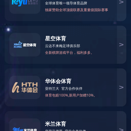
星空体育官方网站,星空手机版,
星空买
球,xingkong.com,xingkong,xkty
星空电子,星空电子官网,星空电
子网站,星空电子官方网站,星空
手机,星空手机登录,星空手机官
网,星空手机app,星空手机在线,
星空手机网站,星空手机官方,星
空手机官方网站,星空手机网页